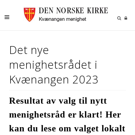
KIRKELIGE HANDLINGER
Det nye
GRAVFERD
menighetsrådet i
VÅR MENIGHET
KIRKER
Kvænangen 2023
MENIGHETSBLADET
MENIGHETSRÅDET
Resultat av valg til nytt
KALENDER
menighetsråd er klart! Her
KONTAKT
kan du lese om valget lokalt