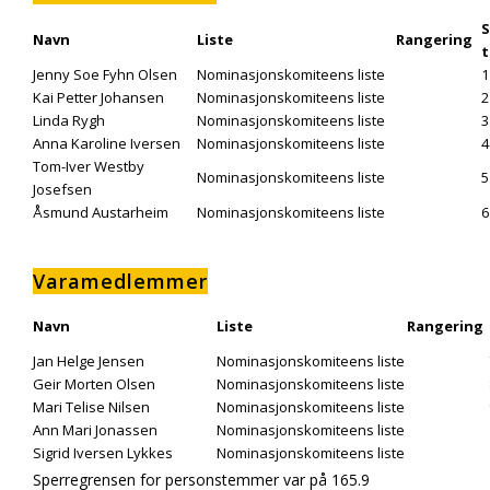
Navn
Liste
Rangering
t
Jenny Sofie Fyhn Olsen
Nominasjonskomiteens liste
1
Kai Petter Johansen
Nominasjonskomiteens liste
2
Linda Rygh
Nominasjonskomiteens liste
3
Anna Karoline Iversen
Nominasjonskomiteens liste
4
Tom-Iver Westby
Nominasjonskomiteens liste
5
Josefsen
Åsmund Austarheim
Nominasjonskomiteens liste
6
Varamedlemmer
Navn
Liste
Rangering
Jan Helge Jensen
Nominasjonskomiteens liste
Geir Morten Olsen
Nominasjonskomiteens liste
Mari Telise Nilsen
Nominasjonskomiteens liste
Ann Mari Jonassen
Nominasjonskomiteens liste
Sigrid Iversen Lykkes
Nominasjonskomiteens liste
Sperregrensen for personstemmer var på 165.9