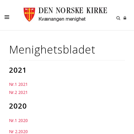
KIRKELIGE HANDLINGER
Menighetsbladet
GRAVFERD
VÅR MENIGHET
2021
KIRKER
MENIGHETSBLADET
Nr.1 2021
Nr.2 2021
MENIGHETSRÅDET
2020
KALENDER
KONTAKT
Nr
.1 2020
Nr 2.2020