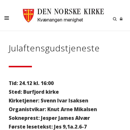
KIRKELIGE HANDLINGER
Julaftensgudstjeneste
GRAVFERD
VÅR MENIGHET
KIRKER
MENIGHETSBLADET
Tid: 24.12 kl. 16:00
Sted: Burfjord kirke
MENIGHETSRÅDET
Kirketjener: Svenn Ivar Isaksen
KALENDER
Organistvikar: Knut Arne Mikalsen
KONTAKT
Sokneprest: Jesper James Alvær
Første lesetekst: Jes 9,1a.2.6-7